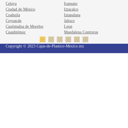
Celaya
Irapuato
Mor
Ciudad de México
Iztacalco
Mor
Coahuila
Iztapalapa
Nau
Coyoacán
Jalisco
Nau
Cuajimalpa de Morelos
Leon
Nu
Cuauhtémoc
Magdalena Contreras
Oa
Copyright © 2023 Cajas-de-Plastico-Mexico.mx