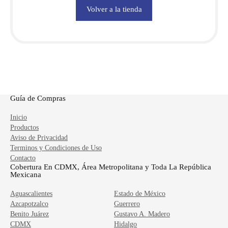
Volver a la tienda
Guía de Compras
Inicio
Productos
Aviso de Privacidad
Terminos y Condiciones de Uso
Contacto
Cobertura En CDMX, Área Metropolitana y Toda La República
Mexicana
Aguascalientes
Estado de México
Me
Azcapotzalco
Guerrero
Mi
Benito Juárez
Gustavo A. Madero
Mig
CDMX
Hidalgo
Mil