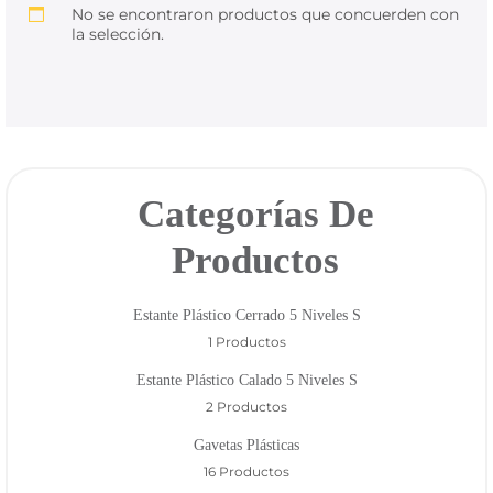
No se encontraron productos que concuerden con
4475-
la selección.
1049
Bienvenido
Ingresa
Categorías De
Regístrate
Productos
Estante Plástico Cerrado 5 Niveles S
1 Productos
Estante Plástico Calado 5 Niveles S
2 Productos
Gavetas Plásticas
16 Productos