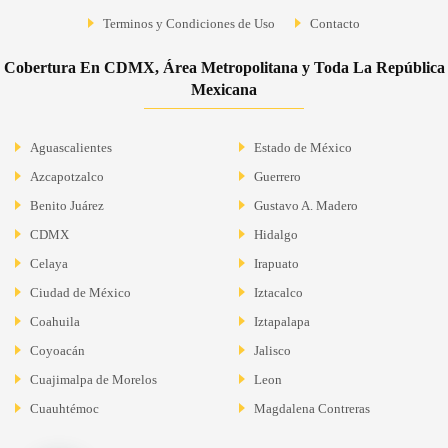
Terminos y Condiciones de Uso
Contacto
Cobertura En CDMX, Área Metropolitana y Toda La República
Mexicana
Aguascalientes
Estado de México
Azcapotzalco
Guerrero
Benito Juárez
Gustavo A. Madero
CDMX
Hidalgo
Celaya
Irapuato
Ciudad de México
Iztacalco
Coahuila
Iztapalapa
Coyoacán
Jalisco
Cuajimalpa de Morelos
Leon
Cuauhtémoc
Magdalena Contreras