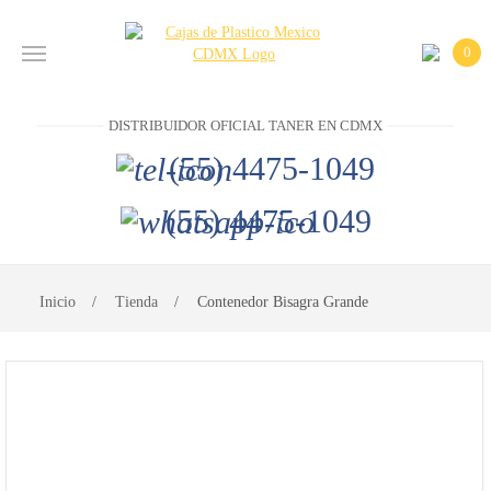
0
INICIO
DISTRIBUIDOR OFICIAL TANER EN CDMX
PRODUCTOS
(55) 4475-1049
CONTACTO
(55) 4475-1049
DISTRIBUIDOR
OFICIAL
Inicio
Tienda
Contenedor Bisagra Grande
TANER EN
CDMX
(55)
4475-
1049
(55)