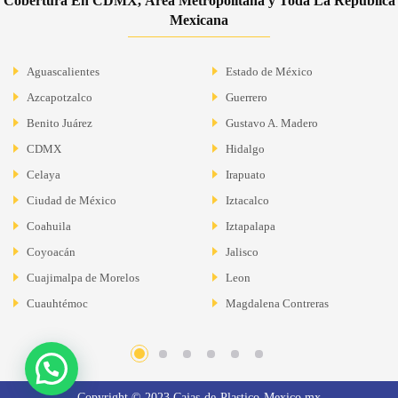
Cobertura En CDMX, Área Metropolitana y Toda La República
Mexicana
Aguascalientes
Estado de México
Azcapotzalco
Guerrero
Benito Juárez
Gustavo A. Madero
CDMX
Hidalgo
Celaya
Irapuato
Ciudad de México
Iztacalco
Coahuila
Iztapalapa
Coyoacán
Jalisco
Cuajimalpa de Morelos
Leon
Cuauhtémoc
Magdalena Contreras
Copyright © 2023 Cajas-de-Plastico-Mexico.mx