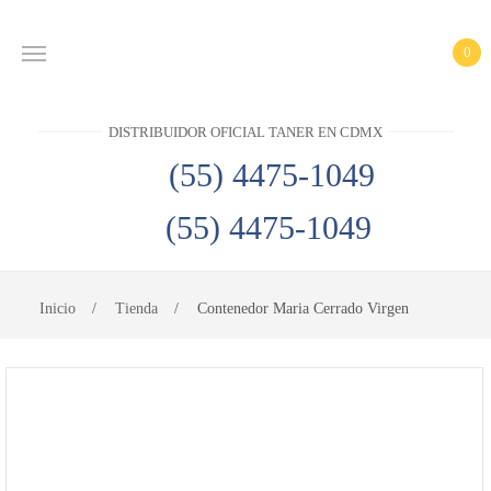
0
INICIO
DISTRIBUIDOR OFICIAL TANER EN CDMX
PRODUCTOS
(55) 4475-1049
CONTACTO
(55) 4475-1049
DISTRIBUIDOR
OFICIAL
TANER EN
Inicio
Tienda
Contenedor Maria Cerrado Virgen
CDMX
(55)
4475-
1049
(55)