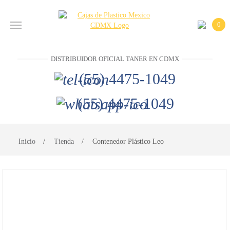
0
INICIO
DISTRIBUIDOR OFICIAL TANER EN CDMX
PRODUCTOS
(55) 4475-1049
CONTACTO
(55) 4475-1049
DISTRIBUIDOR
OFICIAL
Inicio
Tienda
Contenedor Plástico Leo
TANER EN
CDMX
(55)
4475-
1049
(55)