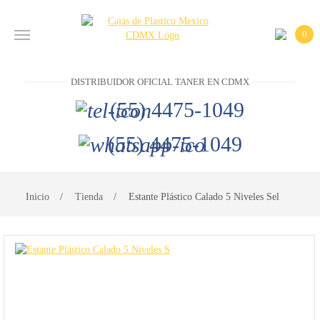
0
INICIO
DISTRIBUIDOR OFICIAL TANER EN CDMX
PRODUCTOS
(55) 4475-1049
CONTACTO
(55) 4475-1049
DISTRIBUIDOR
OFICIAL
Inicio
Tienda
Estante Plástico Calado 5 Niveles Sel
TANER EN
CDMX
(55)
4475-
1049
(55)