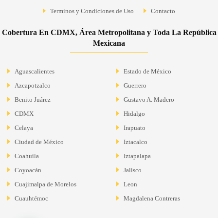
Terminos y Condiciones de Uso
Contacto
Cobertura En CDMX, Área Metropolitana y Toda La República
Mexicana
Aguascalientes
Estado de México
Azcapotzalco
Guerrero
Benito Juárez
Gustavo A. Madero
CDMX
Hidalgo
Celaya
Irapuato
Ciudad de México
Iztacalco
Coahuila
Iztapalapa
Coyoacán
Jalisco
Cuajimalpa de Morelos
Leon
Cuauhtémoc
Magdalena Contreras