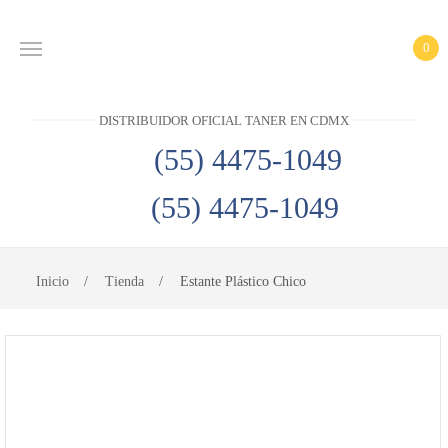
0
INICIO
DISTRIBUIDOR OFICIAL TANER EN CDMX
PRODUCTOS
(55) 4475-1049
CONTACTO
(55) 4475-1049
DISTRIBUIDOR
OFICIAL
TANER EN
Inicio
Tienda
Estante Plástico Chico
CDMX
(55)
4475-
1049
(55)