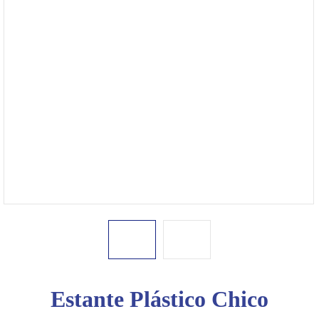
4475-
1049
Bienvenido
Ingresa
Regístrate
Estante Plástico Chico