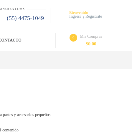
 TANER EN CDMX
Bienvenido
Ingresa
Regístrate
(55) 4475-1049
Mis Compras
0
CONTACTO
$
0.00
 a partes y accesorios pequeños
d
el contenido