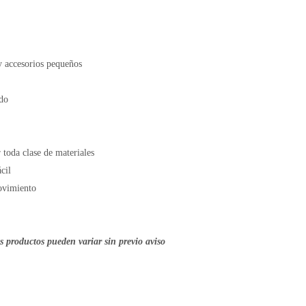
 y accesorios pequeños
ido
 toda clase de materiales
cil
movimiento
os productos pueden variar sin previo aviso