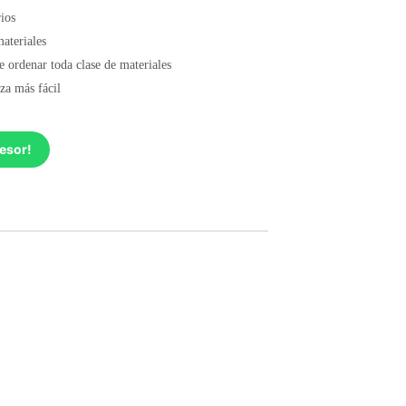
rios
materiales
e ordenar toda clase de materiales
eza más fácil
esor!