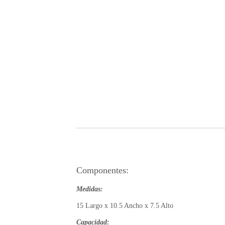
1049
(55)
4475-
1049
Bienvenido
Ingresa
Regístrate
Componentes:
Medidas:
15 Largo x 10.5 Ancho x 7.5 Alto
Capacidad: