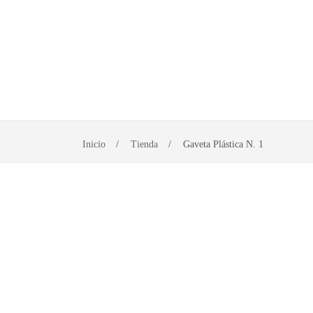
INICIO
PRODUCTOS
Inicio
Tienda
Gaveta Plástica N. 1
CONTACTO
DISTRIBUIDOR
OFICIAL
TANER EN
CDMX
(55)
4475-